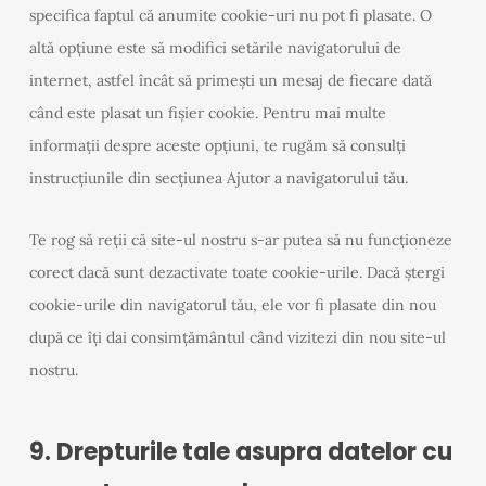
specifica faptul că anumite cookie-uri nu pot fi plasate. O
altă opțiune este să modifici setările navigatorului de
internet, astfel încât să primești un mesaj de fiecare dată
când este plasat un fișier cookie. Pentru mai multe
informații despre aceste opțiuni, te rugăm să consulți
instrucțiunile din secțiunea Ajutor a navigatorului tău.
Te rog să reții că site-ul nostru s-ar putea să nu funcționeze
corect dacă sunt dezactivate toate cookie-urile. Dacă ștergi
cookie-urile din navigatorul tău, ele vor fi plasate din nou
după ce îți dai consimțământul când vizitezi din nou site-ul
nostru.
9. Drepturile tale asupra datelor cu