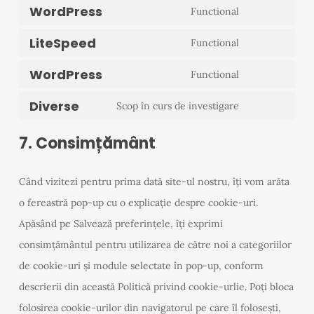
to
mailpoet
WordPress
Functional
Consent
service
LiteSpeed
to
Functional
popup-
Consent
service
maker
WordPress
to
Functional
wordpress
Consent
service
Diverse
to
Scop în curs de investigare
litespeed
Consent
service
to
7. Consimțământ
wordpress
service
diverse
Când vizitezi pentru prima dată site-ul nostru, îți vom arăta
o fereastră pop-up cu o explicație despre cookie-uri.
Apăsând pe Salvează preferințele, îți exprimi
consimțământul pentru utilizarea de către noi a categoriilor
de cookie-uri și module selectate în pop-up, conform
descrierii din această Politică privind cookie-urlie. Poți bloca
folosirea cookie-urilor din navigatorul pe care îl folosești,