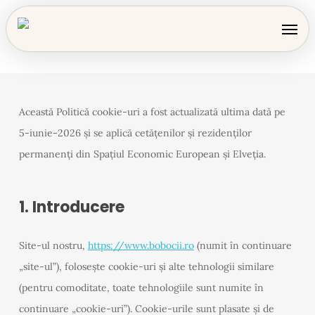
Skip
Men
to
main
content
Această Politică cookie-uri a fost actualizată ultima dată pe
5-iunie-2026 și se aplică cetățenilor și rezidenților
permanenți din Spațiul Economic European și Elveția.
1. Introducere
Site-ul nostru,
https://www.bobocii.ro
(numit în continuare
„site-ul”), folosește cookie-uri și alte tehnologii similare
(pentru comoditate, toate tehnologiile sunt numite în
continuare „cookie-uri”). Cookie-urile sunt plasate și de