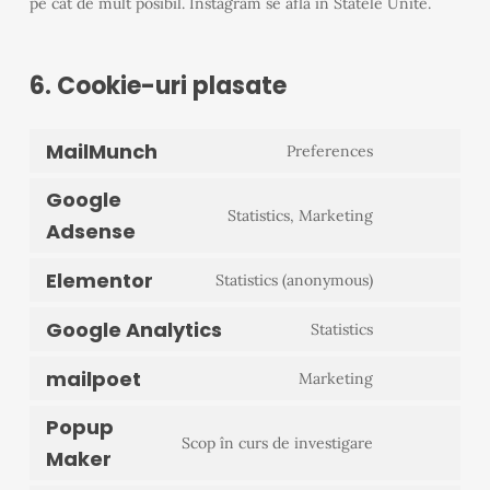
pe cât de mult posibil. Instagram se află în Statele Unite.
6. Cookie-uri plasate
MailMunch
Preferences
Consent
Google
to
Statistics, Marketing
Adsense
Consent
service
to
mailmunch
Elementor
Statistics (anonymous)
Consent
service
Google Analytics
to
Statistics
google-
Consent
service
adsense
mailpoet
to
Marketing
elementor
Consent
service
Popup
to
Scop în curs de investigare
google-
Maker
Consent
service
analytics